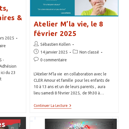
ts,
aires &
Atelier M’la vie, le 8
février 2025
on
rs 2025
Auteur/autrice
Sébastien Kollen
ire
de
Publication
Post
14 janvier 2025
Non classé
la
publiée :
category:
Commentaires
0 commentaire
 -
publication :
de
Adhésion
la
ici du 23
L'Atelier M’la vie en collaboration avec le
publication :
t
CLER Amour et famille pour les enfants de
10 à 13 ans et un de leurs parents , aura
lieu samedi 8 février 2025, de 9h30 à…
Atelier
Continuer La Lecture
M’la
Vie,
Le
8
Février