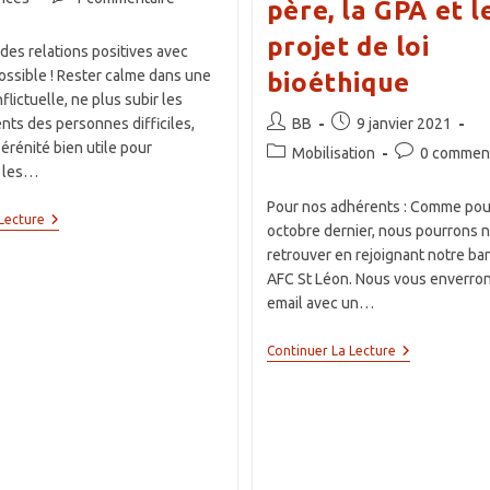
père, la GPA et l
de
projet de loi
la
es relations positives avec
publication :
possible ! Rester calme dans une
bioéthique
flictuelle, ne plus subir les
Auteur/autrice
Publication
ts des personnes difficiles,
BB
9 janvier 2021
de
publiée :
érénité bien utile pour
Post
Commentaire
Mobilisation
0 comment
la
 les…
category:
de
publication :
la
Pour nos adhérents : Comme pou
Conférence
publication :
Lecture
octobre dernier, nous pourrons 
Assertivité
–
retrouver en rejoignant notre ba
23
AFC St Léon. Nous vous enverron
Novembre
email avec un…
20h30
30
Continuer La Lecture
Et
31
Janvier
:
Manifestation
«
Marchons