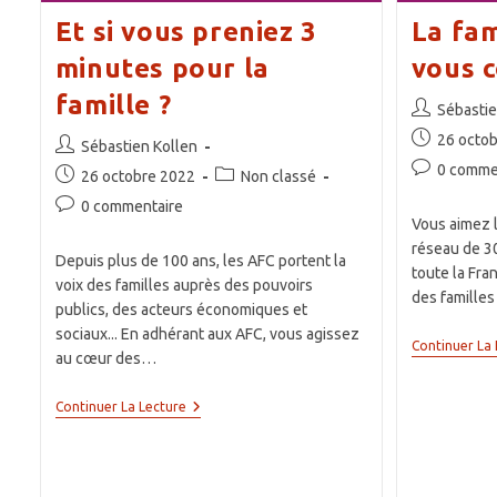
Et si vous preniez 3
La fam
minutes pour la
vous c
famille ?
Auteur/autri
Sébastie
de
Publication
26 octo
Auteur/autrice
Sébastien Kollen
la
publiée :
de
Commentair
0 comme
Publication
Post
26 octobre 2022
Non classé
publication :
la
de
publiée :
category:
Commentaires
0 commentaire
publication :
la
Vous aimez l
de
publication :
réseau de 30
la
Depuis plus de 100 ans, les AFC portent la
toute la Fra
publication :
voix des familles auprès des pouvoirs
des familles
publics, des acteurs économiques et
sociaux... En adhérant aux AFC, vous agissez
Continuer La 
au cœur des…
Et
Continuer La Lecture
Si
Vous
Preniez
3
Minutes