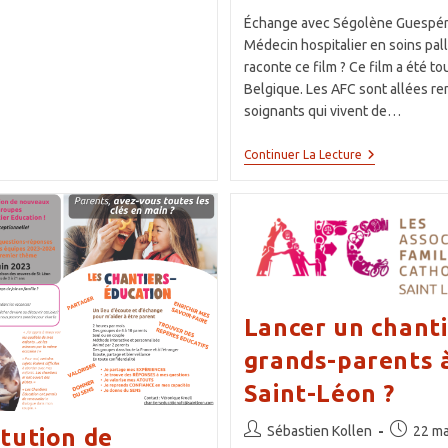
la
Échange avec Ségolène Guespér
publication :
Médecin hospitalier en soins pall
raconte ce film ? Ce film a été t
Belgique. Les AFC sont allées re
soignants qui vivent de…
Projection
Continuer La Lecture
« Les
Souffrances
Cachées
De
L’euthanasie »
Le
14
Mars
À
Saint-
Lancer un chant
Léon
grands-parents 
Saint-Léon ?
Auteur/autrice
Publicati
Sébastien Kollen
22 ma
tution de