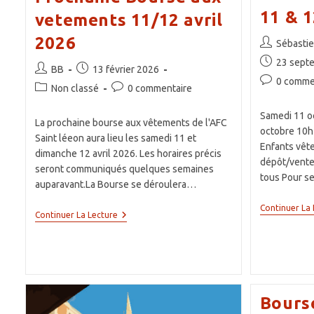
11 & 
vetements 11/12 avril
2026
Auteur/autri
Sébastie
de
Publication
23 sept
Auteur/autrice
Publication
BB
13 février 2026
la
publiée :
Commentair
0 comme
de
publiée :
publication :
Post
Commentaires
Non classé
0 commentaire
de
la
category:
de
la
publication :
Samedi 11 o
la
La prochaine bourse aux vêtements de l'AFC
publication :
octobre 10h
publication :
Saint léeon aura lieu les samedi 11 et
Enfants vêt
dimanche 12 avril 2026. Les horaires précis
dépôt/vente 
seront communiqués quelques semaines
tous Pour se
auparavant.La Bourse se déroulera…
Continuer La 
Prochaine
Continuer La Lecture
Bourse
Aux
Vetements
11/12
Avril
2026
Bours