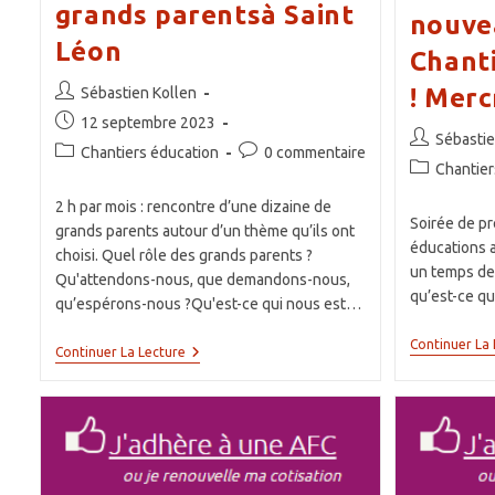
grands parentsà Saint
nouve
Léon
Chant
Auteur/autrice
! Merc
Sébastien Kollen
de
Publication
12 septembre 2023
Auteur/autri
la
Sébastie
publiée :
Post
Commentaires
Chantiers éducation
0 commentaire
de
publication :
Post
Chantier
category:
de
la
category:
la
publication :
2 h par mois : rencontre d’une dizaine de
publication :
Soirée de pr
grands parents autour d’un thème qu’ils ont
éducations 
choisi. Quel rôle des grands parents ?
un temps de 
Qu'attendons-nous, que demandons-nous,
qu’est-ce qu
qu’espérons-nous ?Qu'est-ce qui nous est…
Continuer La 
Nouveau
Continuer La Lecture
:
Chantiers
Grands
Parentsà
Saint
Léon