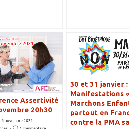
Morhedec
–
Conférence
–
Les
Vrais
Enjeux
De
La
Fin
De
Vie
–
Mardi
17
Mai
2022
30 et 31 janvier :
Manifestations 
ence Assertivité
Marchons Enfan
novembre 20h30
partout en Fran
ce
lication
6 novembre 2021
contre la PMA s
liée :
Commentaires
nces
1 commentaire