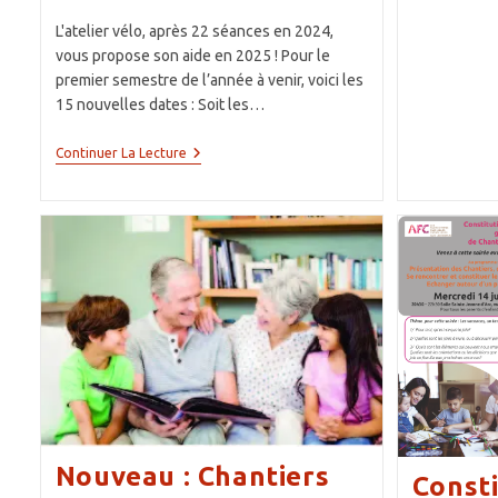
publication :
la
L'atelier vélo, après 22 séances en 2024,
publication :
vous propose son aide en 2025 ! Pour le
premier semestre de l’année à venir, voici les
15 nouvelles dates : Soit les…
Atelier
Continuer La Lecture
Vélos
Les
15
Séances
Du
Premier
Semestre
2025
Nouveau : Chantiers
Consti