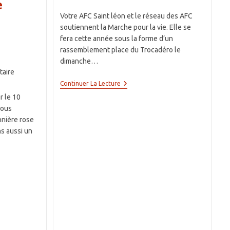
category:
de
e
publication :
la
Votre AFC Saint léon et le réseau des AFC
publication :
soutiennent la Marche pour la vie. Elle se
fera cette année sous la forme d’un
rassemblement place du Trocadéro le
dimanche…
s
aire
Dimanche
Continuer La Lecture
17
r le 10
Janvier
À
nous
15h
nnière rose
Au
s aussi un
Trocadéro
:
La
Marche
Pour
La
Vie
s