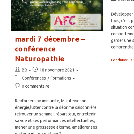
la
category:
publication :
Développer d
tous, c’est 
situation con
comportemen
mardi 7 décembre –
garder une s
comprendre
conférence
Naturopathie
Continuer La 
Auteur/autrice
Publication
BB
18 novembre 2021
de
publiée :
Post
Conférences
/
Formations
la
category:
Commentaires
0 commentaire
publication :
de
la
Renforcer son immunité, Maintenir son
publication :
énergie,lutter contre la déprime saisonnière,
retrouver un sommeil réparateur, entretenir
sa vue et ses performances intellectuelles,
mener une grossesse à terme, améliorer ses
performances sportives?…