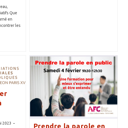
S’apprend
eau,
!
Avec
iatifs Que
Rozen
ourné en
Tampé
ncontrer les
ier
à
on
i 2023
Prendre la parole en