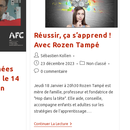
2025
Réussir, ça s’apprend !
Avec Rozen Tampé
Auteur/autrice
Sébastien Kollen
de
Publication
Post
23 décembre 2023
Non classé
la
hées
publiée :
category:
Commentaires
0 commentaire
publication :
de
 le 14
la
Jeudi 18 Janvier à 20h30 Rozen Tampé est
on
publication :
mère de famille, professeur et fondatrice de
"Hop dans la tête". Elle aide, conseille,
accompagne enfants et adultes sur les
stratégies de l'apprentissage.…
Réussir,
Continuer La Lecture
Ça