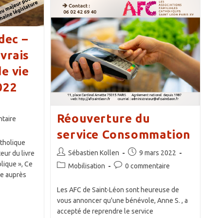
dec –
vrais
de vie
022
Réouverture du
s
taire
service Consommation
tholique
Auteur/autrice
Publication
Sébastien Kollen
9 mars 2022
teur du livre
de
publiée :
lique », Ce
Post
Commentaires
Mobilisation
0 commentaire
la
ée auprès
category:
de
publication :
la
Les AFC de Saint-Léon sont heureuse de
publication :
vous annoncer qu'une bénévole, Anne S. , a
accepté de reprendre le service