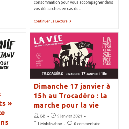
consommation pour vous accompagner dans
vos démarches en cas de…
Réouverture
Continuer La Lecture
Du
Service
Consommation
Dimanche 17 janvier à
«
15h au Trocadéro : la
ts »
marche pour la vie
ce
Auteur/autrice
Publication
BB
9 janvier 2021
ans
de
publiée :
Post
Commentaires
Mobilisation
0 commentaire
la