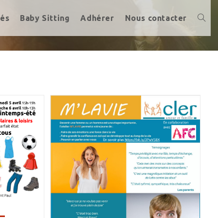
tés
Baby Sitting
Adhérer
Nous contacter
Toggl
websi
search
–