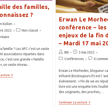
Juin
ille des familles,
2023
onnaissez ?
Erwan Le Morhe
ce
n Kollen
conférence – les 
Post
bre 2022
Non classé
enjeux de la fin 
category:
es
ntaire
– Mardi 17 mai 2
a famille ? Les AFC c’est un vaste
Auteur/autrice
Publication
BB
5 mai 2022
0 associations réparties dans
de
publiée :
Post
Commentaire
Conférences
0 commen
nce, c’est une grande « Famille
la
category:
de
 », un vaste réseau…
publication :
la
Erwan Le Morhedec, blogueur ca
publication :
La
Lecture
influent (Koztoujours.fr) est l ’au
Famille
évènement : « Fin de vie en répub
Des
livre est une enquête très fouill
Familles,
Vous
des soignants, des proches,…
Connaissez
?
Erwan
Continuer La Lecture
Le