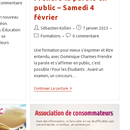
ntaires
commentaire
public – Samedi 4
février
un nouveau
ation :
Léon.
Auteur/autrice
Publication
Sébastien Kollen
7 janvier 2023
s-Éducation
de
publiée :
Post
Commentaires
Formations
0 commentaire
 se
la
category:
de
leurs
publication :
la
Une formation pour mieux s’exprimer et être
publication :
entendu, avec Dominique Charmes Prendre
la parole et s’affirmer en public, c’est
possible ! Pour les Étudiants : Avant un
examen, un concours…
Prendre
Continuer La Lecture
La
Parole
En
Public
–
Samedi
4
Février