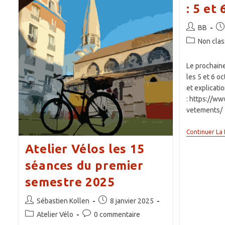
: 5 et
Auteur/autri
Pub
BB
de
pub
Post
Non cla
la
category:
publication :
Le prochain
les 5 et 6 o
et explicatio
: https://ww
vetements/
Continuer La 
Atelier Vélos les 15
séances du premier
semestre 2025
Auteur/autrice
Publication
Sébastien Kollen
8 janvier 2025
de
publiée :
Post
Commentaires
Atelier Vélo
0 commentaire
la
category:
de