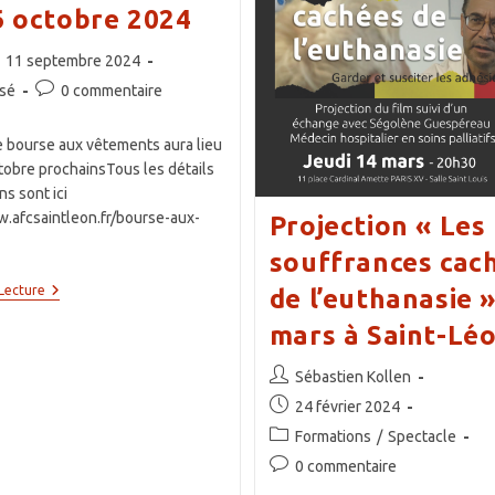
Vêtements,
 6 octobre 2024
Articles
Périscolaires
&
ce
lication
11 septembre 2024
Loisirs
liée :
Commentaires
ssé
0 commentaire
de
la
e bourse aux vêtements aura lieu
publication :
ctobre prochainsTous les détails
ns sont ici
w.afcsaintleon.fr/bourse-aux-
Projection « Les
souffrances cac
Bourse
Lecture
de l’euthanasie »
Aux
Vêtements
mars à Saint-Lé
:
5
Auteur/autrice
Sébastien Kollen
Et
6
de
Publication
24 février 2024
Octobre
la
publiée :
2024
Post
Formations
/
Spectacle
publication :
category:
Commentaires
0 commentaire
de