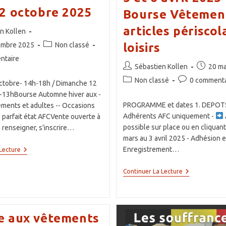
12 octobre 2025
Bourse Vêtemen
articles périscol
ce
n Kollen
Post
loisirs
embre 2025
Non classé
category:
es
ntaire
Auteur/autrice
Publicati
Sébastien Kollen
20 ma
de
publiée :
Post
Commentaires
Non classé
0 commenta
ctobre- 14h-18h / Dimanche 12
la
category:
de
-13hBourse Automne hiver aux -
publication :
la
PROGRAMME et dates 1. DEPOTS
ements et adultes -- Occasions
publication :
Adhérents AFC uniquement -
parfait état AFCVente ouverte à
possible sur place ou en cliquant 
 renseigner, s'inscrire…
mars au 3 avril 2025 - Adhésion e
Enregistrement…
Bourse
Lecture
Automne
Hiver
5
Continuer La Lecture
11
Et
&
6
12
Avril
Octobre
2025
2025
–
e aux vêtements
Bourse