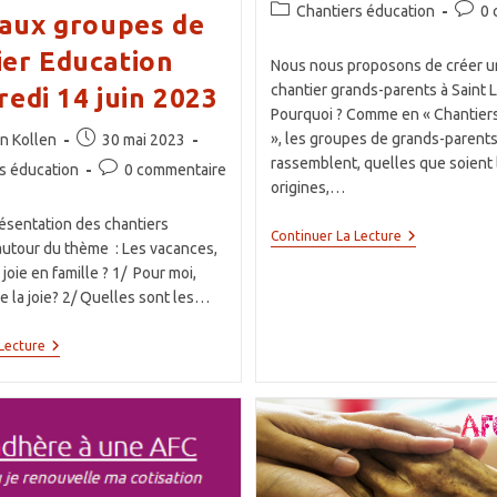
de
publiée :
Post
Comme
Chantiers éducation
0 
aux groupes de
la
category:
de
publication :
ier Education
la
Nous nous proposons de créer 
public
chantier grands-parents à Saint 
redi 14 juin 2023
Pourquoi ? Comme en « Chantier
ce
Publication
», les groupes de grands-parents
n Kollen
30 mai 2023
publiée :
rassemblent, quelles que soient 
Commentaires
s éducation
0 commentaire
origines,…
de
la
ésentation des chantiers
Lancer
publication :
Continuer La Lecture
autour du thème : Les vacances,
Un
Chantier
joie en famille ? 1/ Pour moi,
Grands-
e la joie? 2/ Quelles sont les…
Parents
À
Saint-
Constitution
Lecture
Léon
De
?
Nouveaux
Groupes
De
Chantier
Education
! Mercredi
14