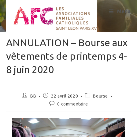
Skip
to
Menu
content
ANNULATION – Bourse aux
vêtements de printemps 4-
8 juin 2020
Auteur/autrice
Publication
Post
BB
22 avril 2020
Bourse
de
publiée :
category:
Commentaires
0 commentaire
la
de
publication :
la
publication :