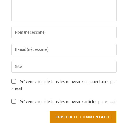
Enter
your
name
Enter
or
your
username
email
Saisir
to
address
l’URL
comment
to
de
Prévenez-moi de tous les nouveaux commentaires par
comment
votre
e-mail.
site
(facultatif)
Prévenez-moi de tous les nouveaux articles par e-mail.