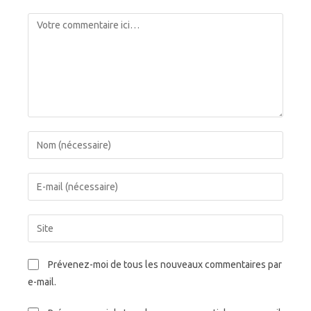
Comment
Enter
your
name
Enter
or
your
username
email
Saisir
to
address
l’URL
comment
to
de
Prévenez-moi de tous les nouveaux commentaires par
comment
votre
e-mail.
site
(facultatif)