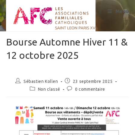
Skip
to
Menu
content
Bourse Automne Hiver 11 &
12 octobre 2025
Auteur/autrice
Publication
Sébastien Kollen
23 septembre 2025
de
publiée :
Post
Commentaires
Non classé
0 commentaire
la
category:
de
publication :
la
publication :