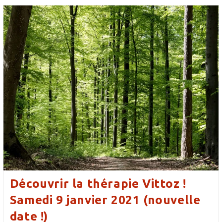
16
Janvier
« Créer
Une
Relation
De
Respect
Et
D’écoute
Mutuelle
Avec
Les
Enfants »
Découvrir la thérapie Vittoz !
Samedi 9 janvier 2021 (nouvelle
date !)