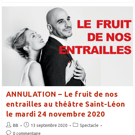
Découvrir
La
Thérapie
Vittoz
!
Samedi
12
Décembre
2020
ANNULATION – Le fruit de nos
entrailles au théâtre Saint-Léon
le mardi 24 novembre 2020
Auteur/autrice
Publication
Post
BB
13 septembre 2020
Spectacle
de
publiée :
category:
Commentaires
0 commentaire