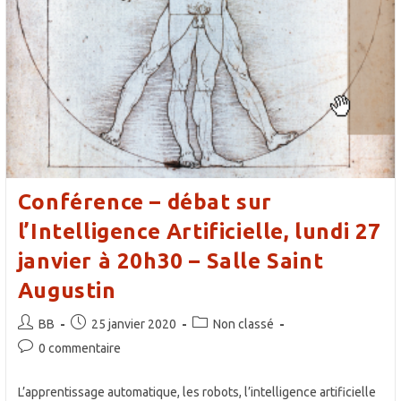
Conférence – débat sur
l’Intelligence Artificielle, lundi 27
janvier à 20h30 – Salle Saint
Augustin
Auteur/autrice
Publication
Post
BB
25 janvier 2020
Non classé
de
publiée :
category:
Commentaires
0 commentaire
la
de
publication :
la
L’apprentissage automatique, les robots, l’intelligence artificielle