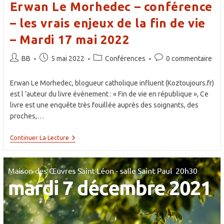
Erwan Le Morhedec – conférence
– les vrais enjeux de la fin de vie
– Mardi 17 mai 2022
Auteur/autrice
Publication
Post
Commentaires
BB
5 mai 2022
Conférences
0 commentaire
de
publiée :
category:
de
la
la
Erwan Le Morhedec, blogueur catholique influent (Koztoujours.fr)
publication :
publication :
est l ’auteur du livre évènement : « Fin de vie en république », Ce
livre est une enquête très fouillée auprès des soignants, des
proches,…
Erwan
Continuer La Lecture
Le
Morhedec
–
Conférence
–
Les
Vrais
Enjeux
De
La