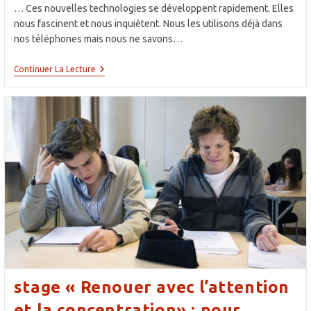
publication :
… Ces nouvelles technologies se développent rapidement. Elles
nous fascinent et nous inquiètent. Nous les utilisons déjà dans
nos téléphones mais nous ne savons…
Conférence
Continuer La Lecture
–
Débat
Sur
L’Intelligence
Artificielle,
Lundi
27
Janvier
À
20h30
–
Salle
Saint
Augustin
stage « Renouer avec l’attention
et la concentration» : pour