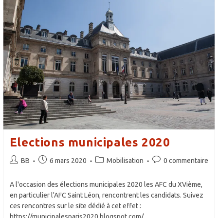
Vêtements
De
Printemps
4-
8
Juin
2020
Elections municipales 2020
Auteur/autrice
Publication
Post
Commentaires
BB
6 mars 2020
Mobilisation
0 commentaire
de
publiée :
category:
de
la
la
A l'occasion des élections municipales 2020 les AFC du XVième,
publication :
publication :
en particulier l'AFC Saint Léon, rencontrent les candidats. Suivez
ces rencontres sur le site dédié à cet effet :
https://municipalesparis2020.blogspot.com/