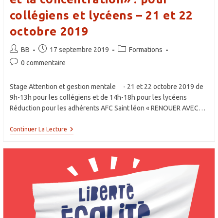
collégiens et lycéens – 21 et 22
octobre 2019
Auteur/autrice
Publication
Post
BB
17 septembre 2019
Formations
de
publiée :
category:
Commentaires
0 commentaire
la
de
publication :
la
Stage Attention et gestion mentale - 21 et 22 octobre 2019 de
publication :
9h-13h pour les collégiens et de 14h-18h pour les lycéens
Réduction pour les adhérents AFC Saint léon « RENOUER AVEC…
Stage
Continuer La Lecture
«
Renouer
Avec
L’attention
Et
La
Concentration»
:
Pour
Collégiens
Et