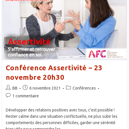
Conférence Assertivité – 23
novembre 20h30
Auteur/autrice
Publication
Post
BB
6 novembre 2021
Conférences
de
publiée :
category:
Commentaires
1 commentaire
la
de
publication :
la
Développer des relations positives avec tous, c’est possible !
publication :
Rester calme dans une situation conflictuelle, ne plus subir les
comportements des personnes difficiles, garder une sérénité