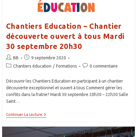
Chantiers Education – Chantier
découverte ouvert à tous Mardi
30 septembre 20h30
Auteur/autrice
Publication
BB
9 septembre 2020
de
publiée :
Post
Commentaires
Chantiers éducation
/
Formations
0 commentaire
la
category:
de
publication :
la
Découvrir les Chantiers Education en participant à un chantier
publication :
découverte exceptionnel et ouvert à tous Comment gérer les
conflits dans la fratrie? Mardi 30 septembre 20h30 – 22h30 Salle
Saint…
Chantiers
Continuer La Lecture
Education
–
Chantier
Découverte