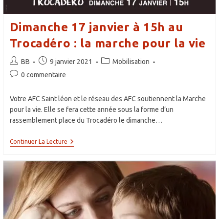
PMA
Sans
Père,
Dimanche 17 janvier à 15h au
La
GPA
Trocadéro : la marche pour la vie
Et
Le
Projet
Auteur/autrice
Publication
Post
BB
9 janvier 2021
Mobilisation
De
de
publiée :
category:
Loi
Commentaires
0 commentaire
Bioéthique
la
de
publication :
la
Votre AFC Saint léon et le réseau des AFC soutiennent la Marche
publication :
pour la vie. Elle se fera cette année sous la forme d’un
rassemblement place du Trocadéro le dimanche…
Dimanche
Continuer La Lecture
17
Janvier
À
15h
Au
Trocadéro
:
La
Marche