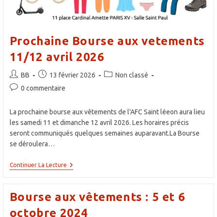
Prochaine Bourse aux vetements
11/12 avril 2026
Auteur/autrice
Publication
Post
BB
13 février 2026
Non classé
de
publiée :
category:
Commentaires
0 commentaire
la
de
publication :
la
La prochaine bourse aux vêtements de l'AFC Saint léeon aura lieu
publication :
les samedi 11 et dimanche 12 avril 2026. Les horaires précis
seront communiqués quelques semaines auparavant.La Bourse
se déroulera…
Prochaine
Continuer La Lecture
Bourse
Aux
Vetements
Bourse aux vêtements : 5 et 6
11/12
Avril
octobre 2024
2026