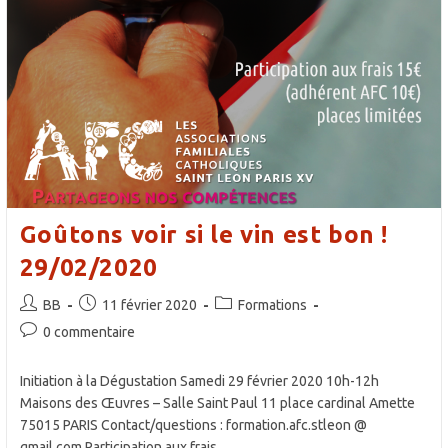
Goûtons voir si le vin est bon !
29/02/2020
Auteur/autrice
Publication
Post
BB
11 février 2020
Formations
de
publiée :
category:
Commentaires
0 commentaire
la
de
publication :
la
Initiation à la Dégustation Samedi 29 février 2020 10h-12h
publication :
Maisons des Œuvres – Salle Saint Paul 11 place cardinal Amette
75015 PARIS Contact/questions : formation.afc.stleon @
gmail.com Participation aux frais…