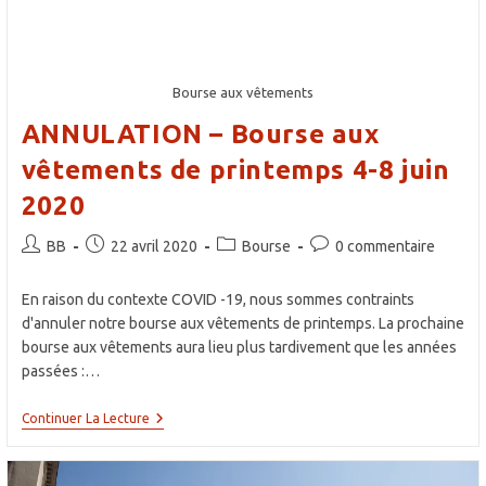
Bourse aux vêtements
ANNULATION – Bourse aux
vêtements de printemps 4-8 juin
2020
Auteur/autrice
Publication
Post
Commentaires
BB
22 avril 2020
Bourse
0 commentaire
de
publiée :
category:
de
la
la
En raison du contexte COVID -19, nous sommes contraints
publication :
publication :
d'annuler notre bourse aux vêtements de printemps. La prochaine
bourse aux vêtements aura lieu plus tardivement que les années
passées :…
ANNULATION
Continuer La Lecture
–
Bourse
Aux