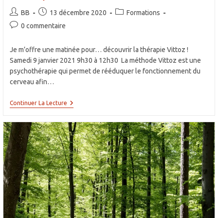
Auteur/autrice
Publication
Post
BB
13 décembre 2020
Formations
de
publiée :
category:
Commentaires
0 commentaire
la
de
publication :
la
Je m’offre une matinée pour… découvrir la thérapie Vittoz !
publication :
Samedi 9 janvier 2021 9h30 à 12h30 La méthode Vittoz est une
psychothérapie qui permet de rééduquer le fonctionnement du
cerveau afin…
Découvrir
Continuer La Lecture
La
Thérapie
Vittoz
!
Samedi
9
Janvier
2021
(nouvelle
Date
!)