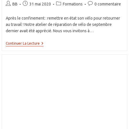
Auteur/autrice
Publication
Post
Commentaires
BB
31 mai 2020
Formations
0 commentaire
de
publiée :
category:
de
la
la
Après le confinement : remettre en état son vélo pour retourner
publication :
publication :
au travail ! Notre atelier de réparation de vélo de septembre
dernier avait été apprécié. Nous vous invitons à…
Atelier
Continuer La Lecture
Réparation
Vélos
: