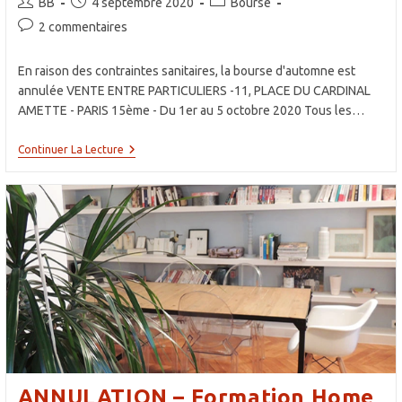
Auteur/autrice
Publication
Post
BB
4 septembre 2020
Bourse
de
publiée :
category:
Commentaires
2 commentaires
la
de
publication :
la
En raison des contraintes sanitaires, la bourse d'automne est
publication :
annulée VENTE ENTRE PARTICULIERS -11, PLACE DU CARDINAL
AMETTE - PARIS 15ème - Du 1er au 5 octobre 2020 Tous les…
ANNULATION
Continuer La Lecture
–
BOURSE
AUX
VÊTEMENTS
D’OCCASION
AUTOMNE
HIVER
ANNULATION – Formation Home