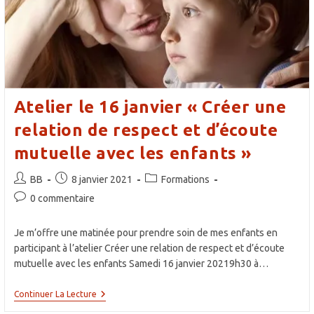
Pour
La
Vie
Atelier le 16 janvier « Créer une
relation de respect et d’écoute
mutuelle avec les enfants »
Auteur/autrice
Publication
Post
BB
8 janvier 2021
Formations
de
publiée :
category:
Commentaires
0 commentaire
la
de
publication :
la
Je m’offre une matinée pour prendre soin de mes enfants en
publication :
participant à l’atelier Créer une relation de respect et d’écoute
mutuelle avec les enfants Samedi 16 janvier 20219h30 à…
Atelier
Continuer La Lecture
Le