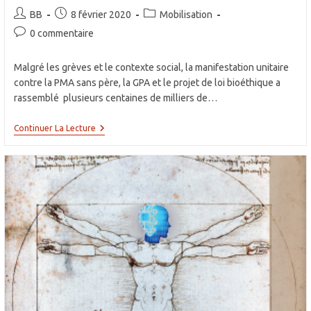
Auteur/autrice
Publication
Post
BB
8 février 2020
Mobilisation
de
publiée :
category:
Commentaires
0 commentaire
la
de
publication :
la
Malgré les grèves et le contexte social, la manifestation unitaire
publication :
contre la PMA sans père, la GPA et le projet de loi bioéthique a
rassemblé plusieurs centaines de milliers de…
Grand
Continuer La Lecture
Succès
Pour
La
Manifestion
Du
19
Janvier