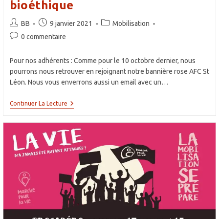
bioéthique
Auteur/autrice
Publication
Post
BB
9 janvier 2021
Mobilisation
de
publiée :
category:
Commentaires
0 commentaire
la
de
publication :
la
Pour nos adhérents : Comme pour le 10 octobre dernier, nous
publication :
pourrons nous retrouver en rejoignant notre bannière rose AFC St
Léon. Nous vous enverrons aussi un email avec un…
30
Continuer La Lecture
Et
31
Janvier
:
Manifestations
«
Marchons
Enfants
»
Partout
En
France
Contre
La