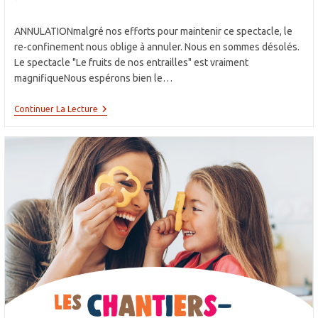
la
de
publication :
la
ANNULATIONmalgré nos efforts pour maintenir ce spectacle, le
publication :
re-confinement nous oblige à annuler. Nous en sommes désolés.
Le spectacle "Le fruits de nos entrailles" est vraiment
magnifiqueNous espérons bien le…
ANNULATION
Continuer La Lecture
–
Le
Fruit
De
Nos
Entrailles
Au
Théâtre
Saint-
Léon
Le
Mardi
24
Novembre
2020