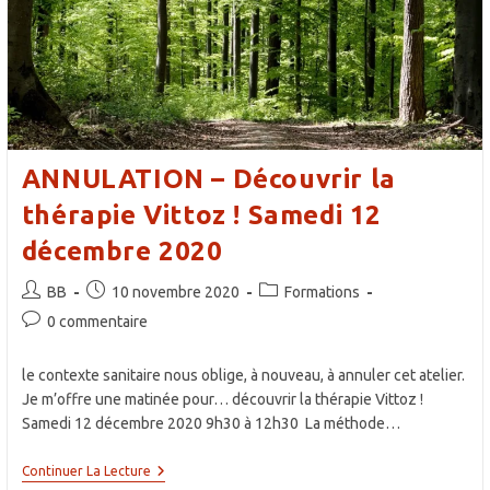
ANNULATION – Découvrir la
thérapie Vittoz ! Samedi 12
décembre 2020
Auteur/autrice
Publication
Post
BB
10 novembre 2020
Formations
de
publiée :
category:
Commentaires
0 commentaire
la
de
publication :
la
le contexte sanitaire nous oblige, à nouveau, à annuler cet atelier.
publication :
Je m’offre une matinée pour… découvrir la thérapie Vittoz !
Samedi 12 décembre 2020 9h30 à 12h30 La méthode…
ANNULATION
Continuer La Lecture
–