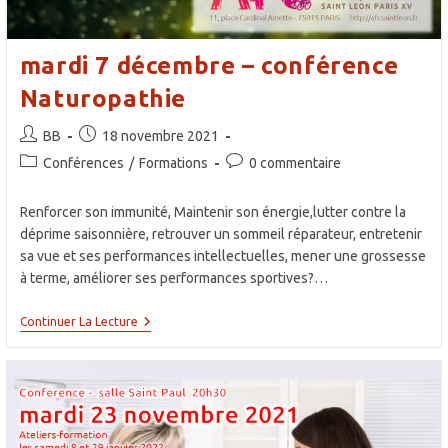
mardi 7 décembre – conférence
Naturopathie
Auteur/autrice
Publication
BB
18 novembre 2021
de
publiée :
Post
Commentaires
Conférences
/
Formations
0 commentaire
la
category:
de
publication :
la
Renforcer son immunité, Maintenir son énergie,lutter contre la
publication :
déprime saisonnière, retrouver un sommeil réparateur, entretenir
sa vue et ses performances intellectuelles, mener une grossesse
à terme, améliorer ses performances sportives?…
Mardi
Continuer La Lecture
7
Décembre
–
Conférence
Naturopathie