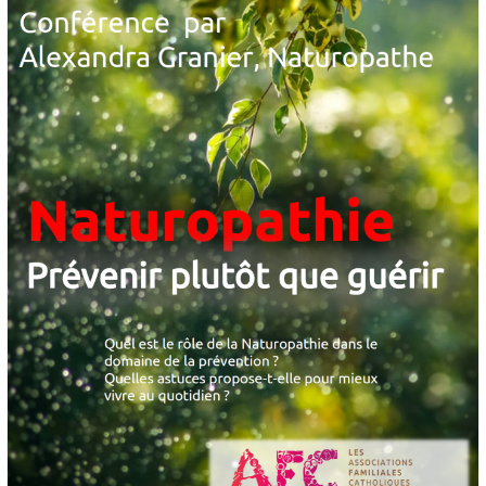
Fin
De
Vie
–
Mardi
17
Mai
2022