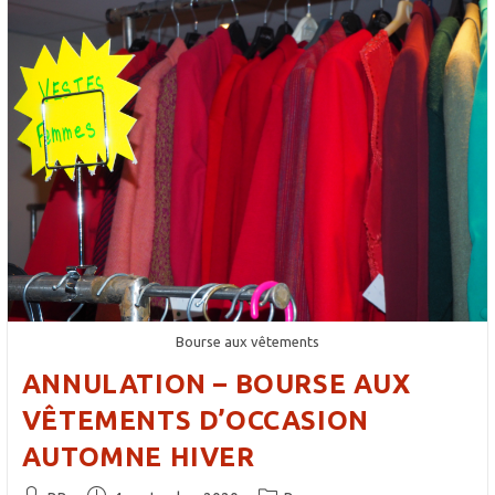
Ouvert
À
Tous
Mardi
30
Septembre
20h30
Bourse aux vêtements
ANNULATION – BOURSE AUX
VÊTEMENTS D’OCCASION
AUTOMNE HIVER