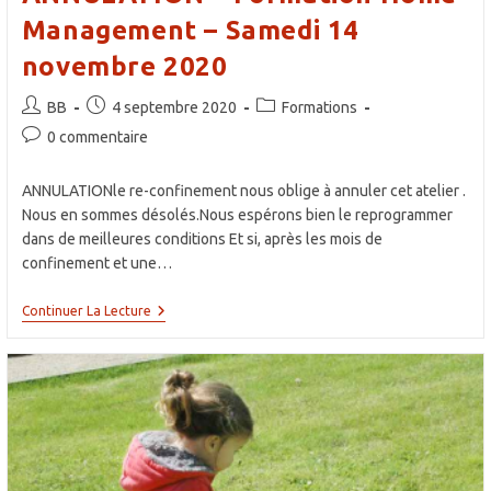
Management – Samedi 14
novembre 2020
Auteur/autrice
Publication
Post
BB
4 septembre 2020
Formations
de
publiée :
category:
Commentaires
0 commentaire
la
de
publication :
la
ANNULATIONle re-confinement nous oblige à annuler cet atelier .
publication :
Nous en sommes désolés.Nous espérons bien le reprogrammer
dans de meilleures conditions Et si, après les mois de
confinement et une…
ANNULATION
Continuer La Lecture
–
Formation
Home
Management
–
Samedi
14
Novembre
2020