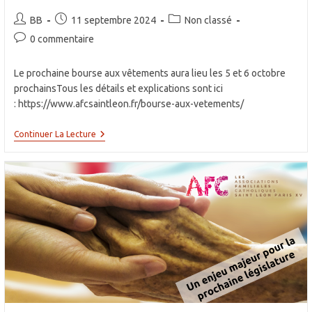
Auteur/autrice
Publication
Post
BB
11 septembre 2024
Non classé
de
publiée :
category:
Commentaires
0 commentaire
la
de
publication :
la
Le prochaine bourse aux vêtements aura lieu les 5 et 6 octobre
publication :
prochainsTous les détails et explications sont ici
: https://www.afcsaintleon.fr/bourse-aux-vetements/
Bourse
Continuer La Lecture
Aux
Vêtements
:
5
Et
6
Octobre
2024