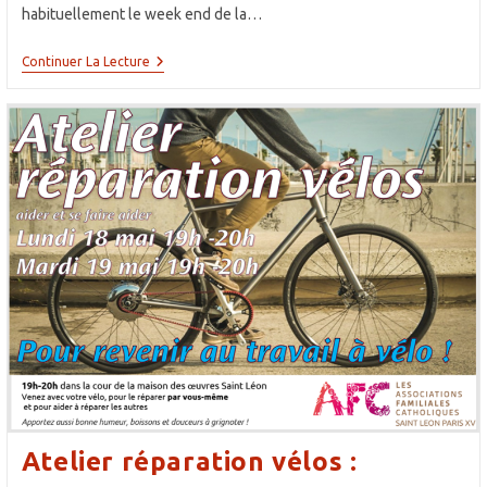
habituellement le week end de la…
Collecte
Continuer La Lecture
De
La
Mère
Et
L’Enfant
:
La
Maison
Des
Plus
Petits
Atelier réparation vélos :