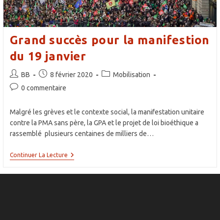
Grand succès pour la manifestion
du 19 janvier
Auteur/autrice
Publication
Post
BB
8 février 2020
Mobilisation
de
publiée :
category:
Commentaires
0 commentaire
la
de
publication :
la
Malgré les grèves et le contexte social, la manifestation unitaire
publication :
contre la PMA sans père, la GPA et le projet de loi bioéthique a
rassemblé plusieurs centaines de milliers de…
Grand
Continuer La Lecture
Succès
Pour
La
Manifestion
Du
19
Janvier