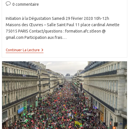
de
publiée :
category:
Commentaires
0 commentaire
la
de
publication :
la
Initiation à la Dégustation Samedi 29 février 2020 10h-12h
publication :
Maisons des Œuvres – Salle Saint Paul 11 place cardinal Amette
75015 PARIS Contact/questions : formation.afc.stleon @
gmail.com Participation aux frais…
Goûtons
Continuer La Lecture
Voir
Si
Le
Vin
Est
Bon
!
29/02/2020