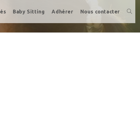
tés
Baby Sitting
Adhérer
Nous contacter
Toggl
websi
search