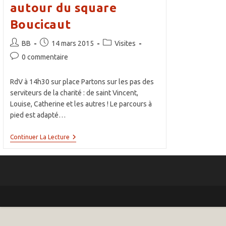
autour du square
Boucicaut
Auteur/autrice
Publication
Post
BB
14 mars 2015
Visites
de
publiée :
category:
Commentaires
0 commentaire
la
de
publication :
la
RdV à 14h30 sur place Partons sur les pas des
publication :
serviteurs de la charité : de saint Vincent,
Louise, Catherine et les autres ! Le parcours à
pied est adapté…
Visite
Continuer La Lecture
Sur
Les
Pas
Des
Serviteurs
De
La
Charité
Autour
Du
Square